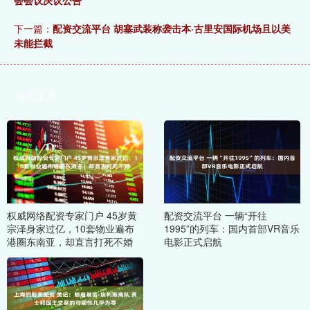
会会议决议公告
下一篇：
配资交流平台 胡塞武装称袭击本·古里安国际机场且以美
未能拦截
相关文章
权威网络配资专家门户 45岁黄
配资交流平台 一辆“开往
宗泽身家过亿，10套物业遍布
1995”的列车：国内首部VR音乐
港圈东南亚，却直言打死不婚
电影正式启航