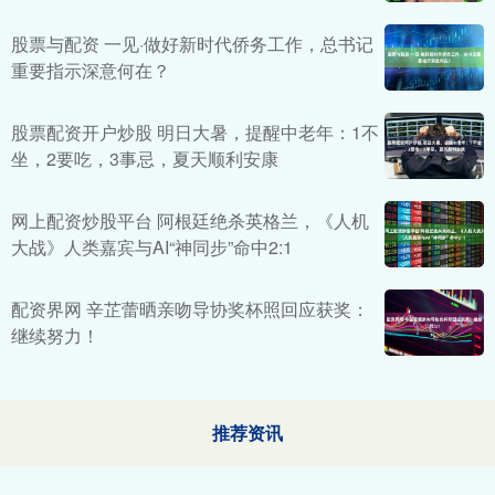
股票与配资 一见·做好新时代侨务工作，总书记
重要指示深意何在？
股票配资开户炒股 明日大暑，提醒中老年：1不
坐，2要吃，3事忌，夏天顺利安康
网上配资炒股平台 阿根廷绝杀英格兰，《人机
大战》人类嘉宾与AI“神同步”命中2:1
配资界网 辛芷蕾晒亲吻导协奖杯照回应获奖：
继续努力！
推荐资讯