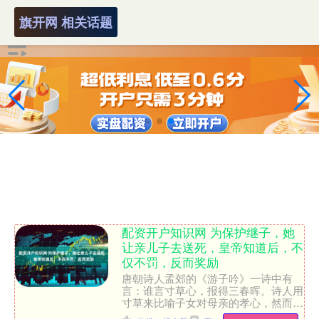
旗开网 相关话题
配资开户知识网 为保护继子，她
让亲儿子去送死，皇帝知道后，不
仅不罚，反而奖励
唐朝诗人孟郊的《游子吟》一诗中有
言：谁言寸草心，报得三春晖。诗人用
寸草来比喻子女对母亲的孝心，然而，
如何才能报答那如春天阳光般温暖而无